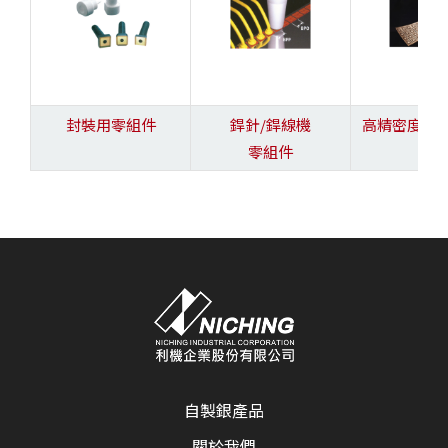
封裝用零組件
銲針/銲線機
高精密度QF
零組件
自製銀產品
關於我們