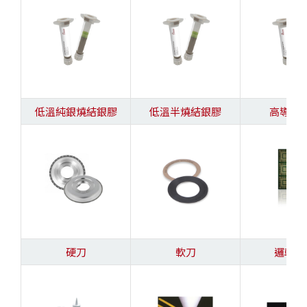
低溫純銀燒結銀膠
低溫半燒結銀膠
高導熱
硬刀
軟刀
邏輯載