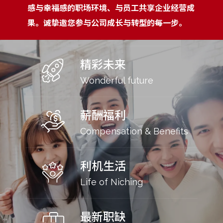
感与幸福感的职场环境、与员工共享企业经营成
果。诚挚邀您参与公司成长与转型的每一步。
精彩未来
Wonderful future
薪酬福利
Compensation & Benefits
利机生活
Life of Niching
最新职缺