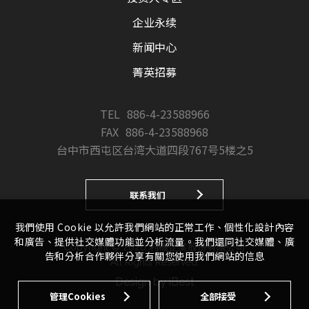
企业永续
新闻中心
菁英招募
TEL
886-4-23588966
FAX
886-4-23588968
台中市西屯区台湾大道四段767号5楼之5
联系我们
我們使用 Cookie 以允許我們網站的正常工作、個性化設計內容
和廣告、提供社交媒體功能並分析流量。我們還同社交媒體、廣
Copyright ©
2026
利機企業股份有限公司
告和分析合作夥伴分享有關您使用我們網站的信息
All Rights Reserved.
Design
by
iBest
管理Cookies
全部接受