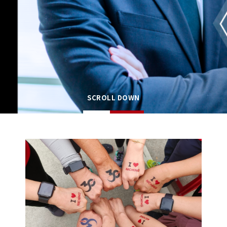
NICHING YOUR
FUTURE
SCROLL DOWN
让未来更美好