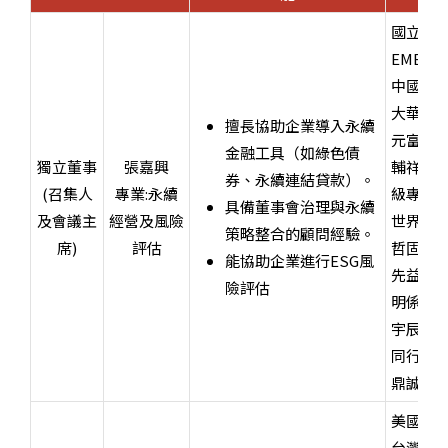
國立交
E
中國信
大華證
擅長協助企業導入永續
元富證
金融工具（如綠色債
獨立董事
張嘉興
輔祥實
券、永續連結貸款）。
(召集人
專業
:永續
級專員
具備董事會治理與永續
及會議主
經營
及風險
世界中
策略整合的顧問經驗。
席
)
評估
哲固資
能協助企業進行ESG風
先益電
險評估
明係事
宇辰系
同行致
鼎誠投
美國加州
台灣會