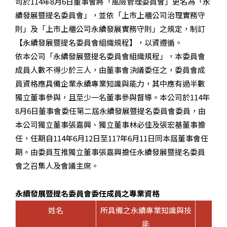
司於
114
年
8
月6日董事會將「風險管理委員會」更名為「永
續發展暨提名委員會」，並依「上市上櫃公司治理實務守
則」及「上市上櫃公司永續發展實務守則」之規定，制訂
【永續發展暨提名委員會組織規程】，以資遵循。
依本公司「永續發展暨提名委員會組織規程」，本委員會
成員人數不得少於三人，由董事會決議委任之，委員會成
員資格應具備企業永續專業知識與能力，其中應有過半數
獨立董事參與，且至少一名董事參與督導。本公司於
114
年
8
月6日董事會委任第二屆永續發展暨提名委員會委員，由
本公司獨立董事張嘉興、獨立董事林必佳及張宏基董事擔
任，任期自
114
年
6
月
12
日至
117
年
6
月
11
日同本屆董事會任
期。由委員互推獨立董事張嘉興擔任永續發展暨提名委員
會之召集人及會議主席。
永續發展暨提名委員會委任成員之專業資格
姓名
所具備之永續專業知識與技
能