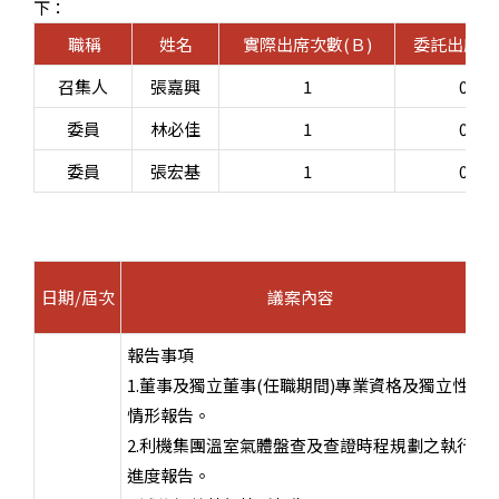
下：
職稱
姓名
實際出席次數
(
Ｂ
)
委託出席次
召集人
張嘉興
1
0
委員
林必佳
1
0
委員
張宏基
1
0
日期/屆次
議案內容
報告事項
1.董事及獨立董事
(
任職期間
)
專業資格及獨立性
情形報告。
2.利機集團溫室氣體盤查及查證時程規劃之執行
進度報告。