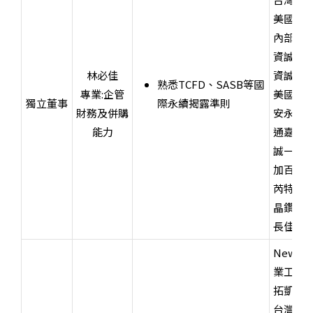
美國會
內部稽
資誠聯
林必佳
資誠聯
熟悉TCFD、SASB等國
專業
:
企管
美國國
獨立董事
際永續揭露準則
財務及併購
安永聯
能力
通嘉科
誠一聯
加百裕
芮特
KY(
晶鑽生
長佳機
New Jer
業工程
拓凱實
台灣高