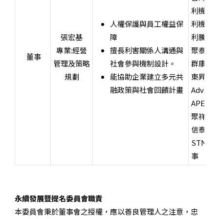
利機企
人權保護與員工權益保
利機貿
張宏基
障
利騰國
專業
:
經營
擅長利害關係人溝通與
聚泰投
董事
管理及策略
社會參與機制設計。
群康生
規劃
能協助企業建立多元共
東昇應
融政策與社會回饋計畫
Advance
APET Co.
聚祥投
信泰利
STNC H
事
永續發展暨提名委員會職責
本委員會秉於董事會之授權，應以善良管理人之注意，忠