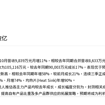
破亿
10
月营收
9,839
万元月增
11%
，相较去年同期合并营收
8,633
万
收为
105,116
万元，较去年同期
90,003
万元成长
17%
，表现优于
史新高，相较去年同期年增
58%
，较前月成长
21%
，连续三季正
3%
、月增
74%
，均热片
(Heat Sink)
年增
90%
。
法人推估各主力产品均较去年成长，成长幅度分别为，封测相关
，提高自有产品比重及多产品群供应的拓展策略，预期将成为利