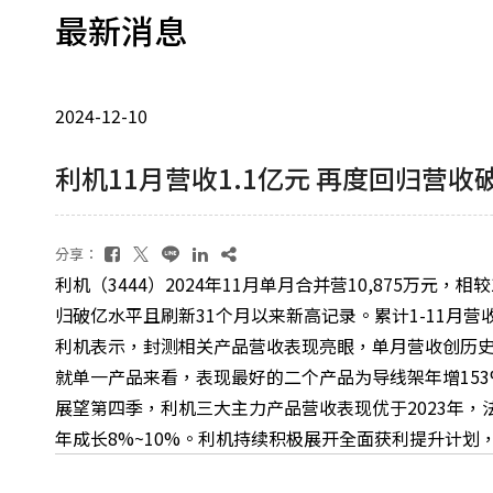
最新消息
2024-12-10
利机11月营收1.1亿元 再度回归营收
分享：
利机（
3444
）2024
年
11
月单月合并营
10,875
万元，相较
归破亿水平且刷新
31
个月以来新高记录。累计
1-11
月营
利机表示，封测相关产品营收表现亮眼，单月营收创历
就单一产品来看，表现最好的二个产品为导线架年增
15
展望第四季，利机三大主力产品营收表现优于
2023
年，
年成长
8%~10%
。利机持续积极展开全面获利提升计划