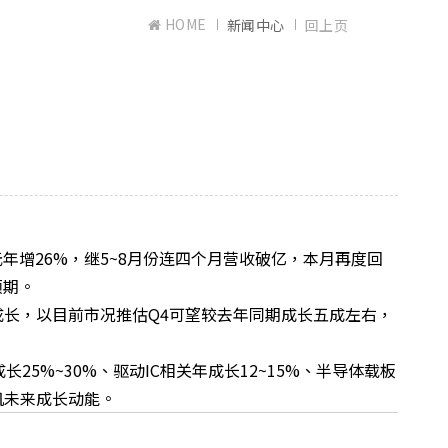
HOME
新闻中心
回上页
元年增
26%
，继
5~8
月份连四个月营收破亿，本月再度回
预期。
成长，以目前市况推估
Q4
可望较去年同期成长五成左右，
成长
25%~30%
、驱动
IC
相关年成长
12~15%
、半导体载板
机未来成长动能。